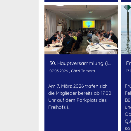
50. Hauptversammlung (inkl. Flaschenprüfung)
Fr
07.03.2026
, Gätzi Tamara
17
Am 7. März 2026 trafen sich
Fru
die Mitglieder bereits ab 17:00
Fe
Uhr auf dem Parkplatz des
Bu
Freihofs i...
un
Ob
Qu
so