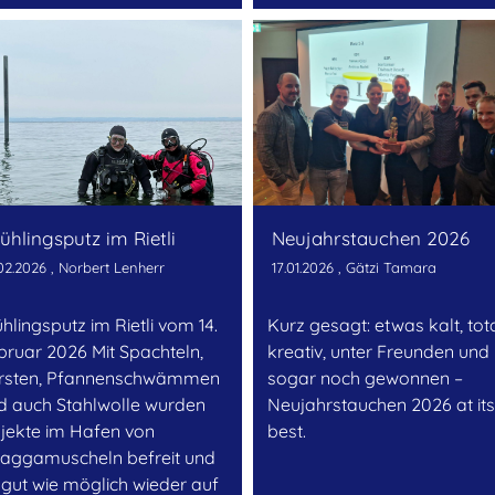
ühlingsputz im Rietli
Neujahrstauchen 2026
.02.2026
, Norbert Lenherr
17.01.2026
, Gätzi Tamara
̈hlingsputz im Rietli vom 14.
Kurz gesagt: etwas kalt, tot
bruar 2026 Mit Spachteln,
kreativ, unter Freunden und
̈rsten, Pfannenschwämmen
sogar noch gewonnen –
d auch Stahlwolle wurden
Neujahrstauchen 2026 at its
jekte im Hafen von
best.
aggamuscheln befreit und
 gut wie möglich wieder auf