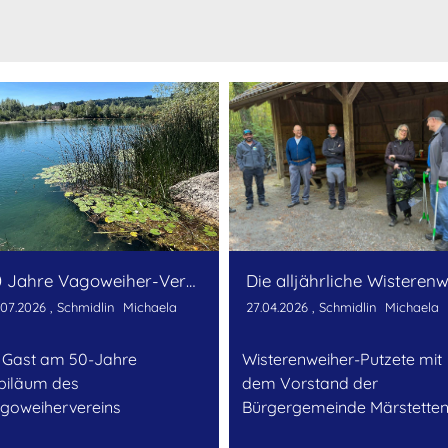
50 Jahre Vagoweiher-Verein
.07.2026
, Schmidlin Michaela
27.04.2026
, Schmidlin Michaela
 Gast am 50-Jahre
Wisterenweiher-Putzete mit
biläum des
dem Vorstand der
goweihervereins
Bürgergemeinde Märstette