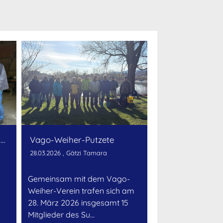
Die alljährliche Wisterenweiher-Putzete
Vago-Weiher-Putzete
28.03.2026
, Gätzi Tamara
Gemeinsam mit dem Vago-
Weiher-Verein trafen sich am
n
28. März 2026 insgesamt 15
Mitglieder des Su...