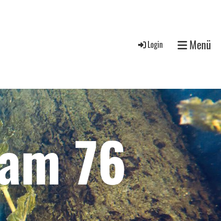
Menü
Login
eam 76