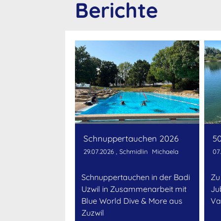
Berichte
Schnuppertauchen 2026
29.07.2026
, Schmidlin Michaela
07
Schnuppertauchen in der Badi
Zu
Uzwil in Zusammenarbeit mit
Ju
Blue World Dive & More aus
Va
Zuzwil