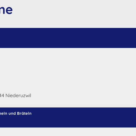
ne
44 Niederuzwil
eln und Bräteln