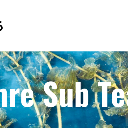
6
hre Sub T