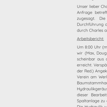
Unser lieber Ch
Anfrage betref
zugesagt. Di
Durchführung di
durch Charles a
Arbeitsbericht:
Um 8:00 Uhr (m
wir (Max, Doug
scheinbar aus 
erreicht. Versp
der Red.) Ange
Verein am Werk
Baumstammhaufe
Hydraulikgeräu
dieser Bearbei
Spaltanlage zu 
Die Hydraulik 