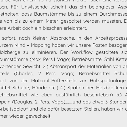
ben. Für Unwissende scheint das ein belangloser Aspe
esthalten, dass Baumstämme bis zu einem Durchmesse
e von bis zu einem Meter gespaltet werden mussten. D
re Arbeit doch ein bisschen erleichtert.
sofort, nach kleiner Absprache, in den Arbeitsprozes
urzem Mind – Mapping haben wir unsere Posten bezoge
lzberge zu eliminieren. Der Workflow gestaltete sich
umstämme (Max, Pers.1 Vago; Betriebsmittel Stihl Kett
ortendes Gewicht. 2.) Abtransport der Materialien von de
rstelle (Charles, 2 Pers. Vago; Betriebsmittel Sch
ort von der Material-Pufferstelle zur Holzspaltanlage 
ittel Schuhe, Hände etc.) 4.) Spalten der Holzbrocken 
triebsmittel wie oben ausführlich beschrieben) 5.) 
stapeln (Douglas, 2 Pers. Vago)……..und das etwa 3 Stunde
rbeitsablauf und die dafür besetzten Stellen, haben wir
mer wieder gewechselt.