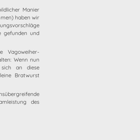
ldlicher Manier
mmen) haben wir
erungsvorschläge
ne gefunden und
ie Vagoweiher-
alten: Wenn nun
sich an diese
leine Bratwurst
nsübergreifende
mleistung des