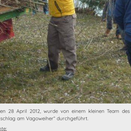
n 28 April 2012, wurde von einem kleinen Team des
lzschlag am Vagoweiher“ durchgeführt.
te: