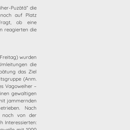
iher-Puzätä“ die
 noch auf Platz
fragt, ob eine
n reagierten die
Freitag) wurden
Umleitungen die
pätung das Ziel
eitsgruppe (Anm.
es Vagoweiher –
inen gewaltigen
 mit jammernden
getrieben. Nach
i“ noch von der
 Interessierten:
nwelle mit 1000