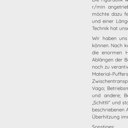
r/min angetrie
möchte dazu f
und einer Läng
Technik hat unse
Wir haben uns 
können. Nach k
die enormen Ho
Ablängen der Ba
noch zu verantw
Material-Puffe
Zwischentransp
Vago; Betriebsm
und andere; Be
„Schittli“ und 
beschriebenen A
Überhitzung im
Sonstiges: