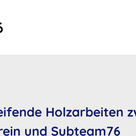
6
eifende Holzarbeiten 
rein und Subteam76