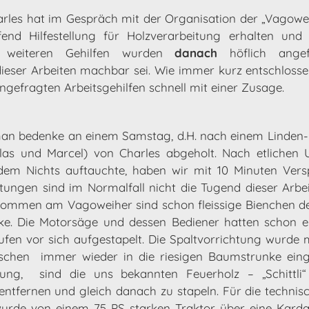
arles hat im Gespräch mit der Organisation der „Vagowe
fend Hilfestellung für Holzverarbeitung erhalten und
e weiteren Gehilfen wurden
danach
höflich ange
eser Arbeiten machbar sei. Wie immer kurz entschlosse
ngefragten Arbeitsgehilfen schnell mit einer Zusage.
an bedenke an einem Samstag, d.H. nach einem Linden-
las und Marcel) von Charles abgeholt. Nach etlichen 
dem Nichts auftauchte, haben wir mit 10 Minuten Vers
ätungen sind im Normalfall nicht die Tugend dieser Arb
kommen am Vagoweiher sind schon fleissige Bienchen d
e. Die Motorsäge und dessen Bediener hatten schon e
n vor sich aufgestapelt. Die Spaltvorrichtung wurde
schen immer wieder in die riesigen Baumstrunke ein
tung, sind die uns bekannten Feuerholz – „Schittl
entfernen und gleich danach zu stapeln. Für die technisch
wurde von einem 75-PS starken Traktor über eine Karda