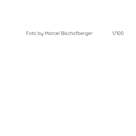
0/100
Foto by Marcel Bischofberger
1/100