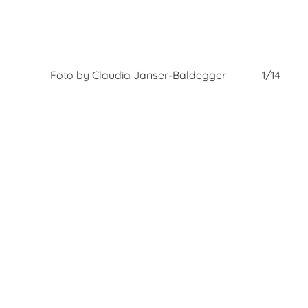
14/14
Foto by Claudia Janser-Baldegger
1/14
F